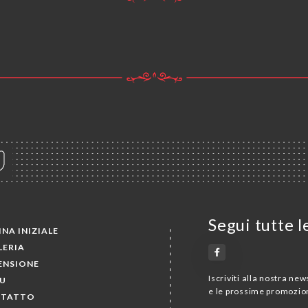
Segui tutte l
NA INIZIALE
LERIA
ENSIONE
Iscriviti alla nostra ne
U
e le prossime promozion
TATTO