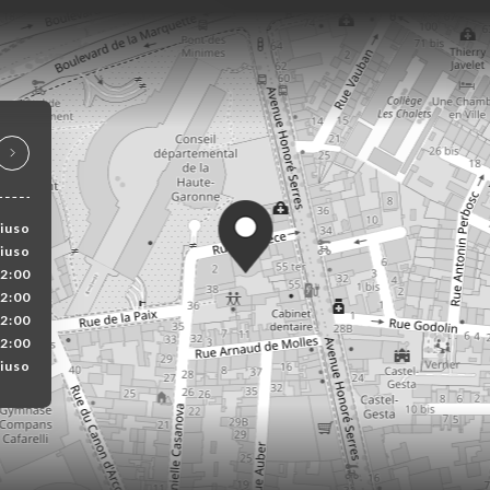
iuso
iuso
2:00
22:00
22:00
22:00
iuso