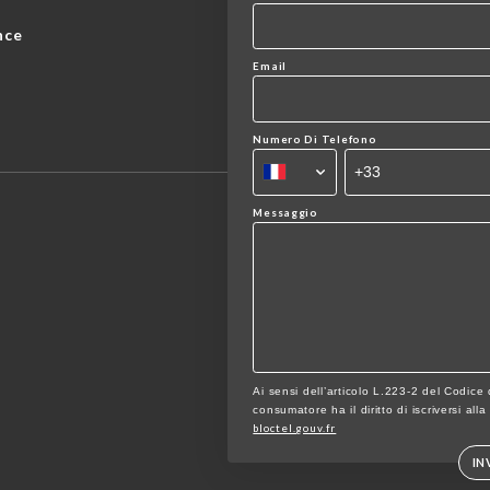
nce
Email
Numero Di Telefono
Messaggio
Ai sensi dell’articolo L.223-2 del Codice
consumatore ha il diritto di iscriversi all
bloctel.gouv.fr
IN