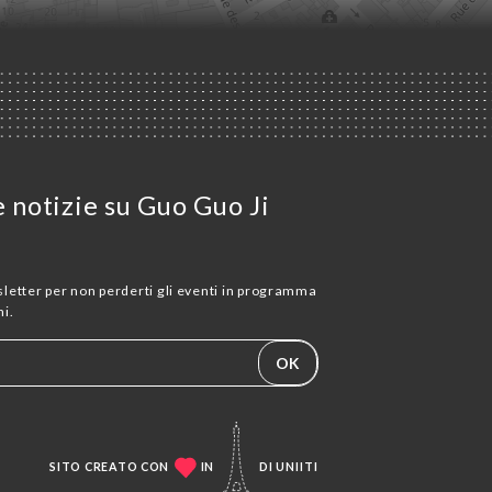
e notizie su Guo Guo Ji
wsletter per non perderti gli eventi in programma
i.
OK
SITO CREATO CON
IN
DI
UNIITI