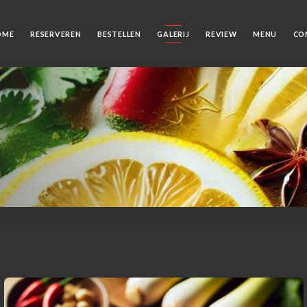
OME
RESERVEREN
BESTELLEN
GALERIJ
REVIEW
MENU
CO