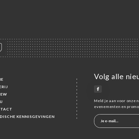
Volg alle ni
ME
ERIJ
IEW
Meld je aan voor onze n
U
evenementen en promot
TACT
IDISCHE KENNISGEVINGEN