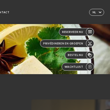
NTACT
NL
RESERVEER NU
PRIVÉDINEREN EN GROEPEN
BESTEL NU
WACHTLIJST