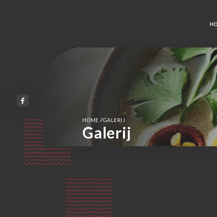
H
/
HOME
GALERIJ
Galerij