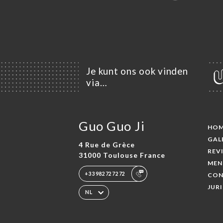
Je kunt ons ook vinden
via…
Guo Guo Ji
HO
GAL
4 Rue de Grèce
REV
31000 Toulouse France
MEN
+33982727272
CON
JUR
NL