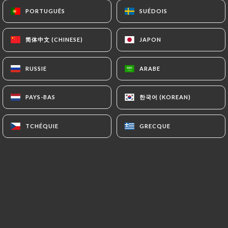
PORTUGUÊS
PORTUGUÊS
SUÉDOIS
SUÉDOIS
Anshuman S. a noté
简体中文 (CHINESE)
简体中文 (CHINESE)
JAPON
JAPON
A
5/5
25/05/2026
•
12:05
RUSSIE
RUSSIE
ARABE
ARABE
Maria M. a noté
한국어 (KOREAN)
한국어 (KOREAN)
PAYS-BAS
PAYS-BAS
M
4/5
Une belle expérience. Des produits de
TCHÉQUIE
TCHÉQUIE
GRECQUE
GRECQUE
qualité. Un accueil chaleureux et
sympathique. Je recommande
25/04/2026
•
06:12
Shadé G. a noté
S
5/5
J’ai passer un excellent moment avec mon