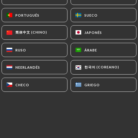
PORTUGUÉS
PORTUGUÉS
SUECO
SUECO
Bienvenue dans notre univers culinaire
unique, où tradition et innovation se
简体中文 (CHINO)
简体中文 (CHINO)
JAPONÉS
JAPONÉS
rencontrent !
RUSO
RUSO
ÁRABE
ÁRABE
Nous sommes un restaurant familial,
tenu par un couple franco-chinois,
한국어 (COREANO)
한국어 (COREANO)
NEERLANDÉS
NEERLANDÉS
symbole du mélange des cultures et du
partage.
CHECO
CHECO
GRIEGO
GRIEGO
Passionnés par l’art de la fondue
chinoise, nous avons créé un lieu où
chaque repas devient une expérience
ludique et mémorable.