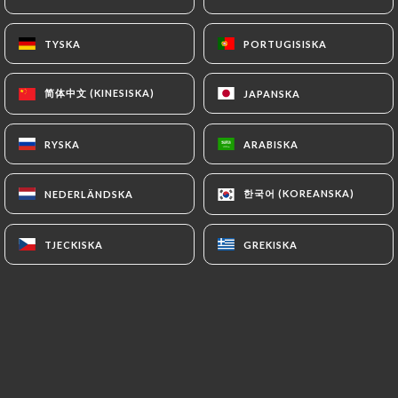
TYSKA
TYSKA
PORTUGISISKA
PORTUGISISKA
Bienvenue dans notre univers culinaire
unique, où tradition et innovation se
简体中文 (KINESISKA)
简体中文 (KINESISKA)
JAPANSKA
JAPANSKA
rencontrent !
RYSKA
RYSKA
ARABISKA
ARABISKA
Nous sommes un restaurant familial,
tenu par un couple franco-chinois,
한국어 (KOREANSKA)
한국어 (KOREANSKA)
NEDERLÄNDSKA
NEDERLÄNDSKA
symbole du mélange des cultures et du
partage.
TJECKISKA
TJECKISKA
GREKISKA
GREKISKA
Passionnés par l’art de la fondue
chinoise, nous avons créé un lieu où
chaque repas devient une expérience
ludique et mémorable.